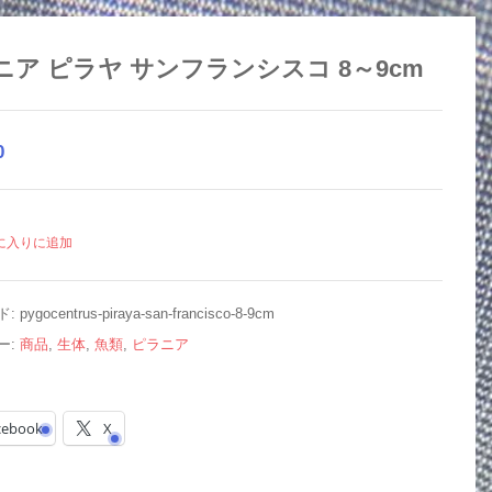
ニア ピラヤ サンフランシスコ 8～9cm
0
に入りに追加
ド:
pygocentrus-piraya-san-francisco-8-9cm
ー:
商品
,
生体
,
魚類
,
ピラニア
cebook
X