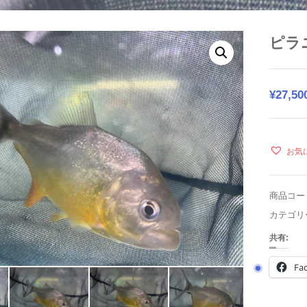
ピラ
¥
27,50
お気
商品コー
カテゴリ
共有:
Fa